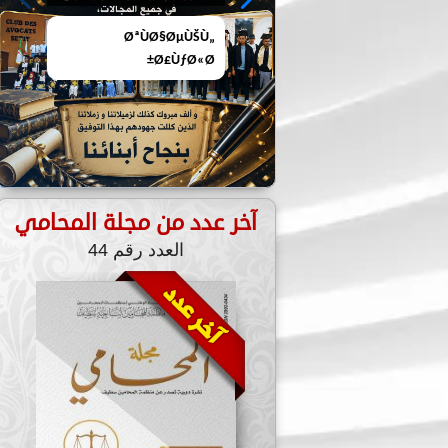
المحامي رقم 44 لشهر
آخر عدد من مجلة المحامي
العدد رقم 44