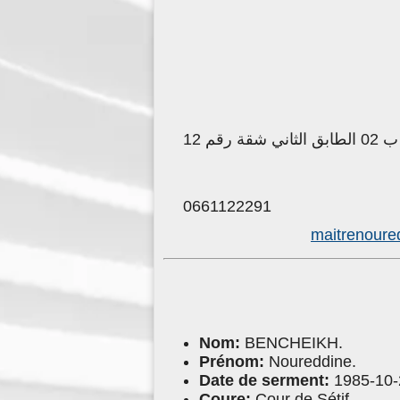
قم 12
0661122291
maitrenour
Nom:
BENCHEIKH.
Prénom:
Noureddine.
Date de serment:
1985-10-
Coure:
Cour de Sétif.