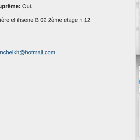
suprême:
Oui.
ière el ihsene B 02 2ème etage n 12
encheikh@hotmail.com