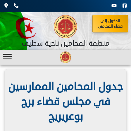
الدخول إلى
فضاء المحامي
منظمة المحامين ناحية سطيف
جدول المحامين الممارسين
في مجلس قضاء برج
بوعريريج