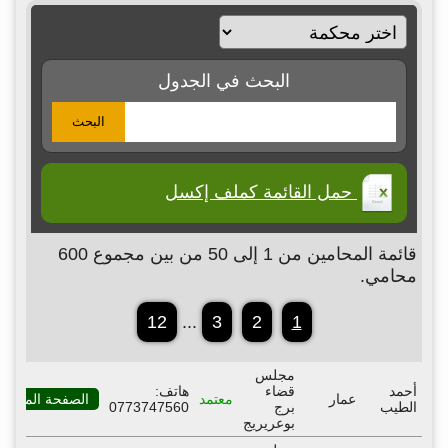
البحث في الجدول
البحث
حمل القائمة كملف إكسل
قائمة المحامين من 1 إلى 50 من بين مجموع 600
محامي.
12
...
3
2
1
مجلس
أحمد
قضاء
هاتف:
عمار
معتمد
الصفحة المهنية
الطيب
برج
0773747560
بوعريريج