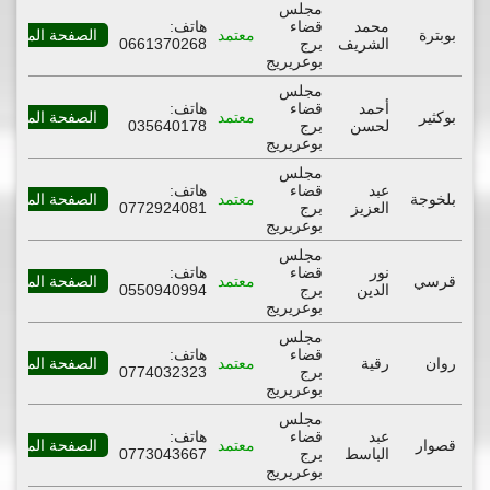
مجلس
محمد
قضاء
هاتف:
بوبترة
معتمد
الصفحة المهنية
الشريف
برج
0661370268
بوعريريج
مجلس
أحمد
قضاء
هاتف:
بوكثير
معتمد
الصفحة المهنية
لحسن
برج
035640178
بوعريريج
مجلس
عبد
قضاء
هاتف:
بلخوجة
معتمد
الصفحة المهنية
العزيز
برج
0772924081
بوعريريج
مجلس
نور
قضاء
هاتف:
قرسي
معتمد
الصفحة المهنية
الدين
برج
0550940994
بوعريريج
مجلس
قضاء
هاتف:
روان
رقية
معتمد
الصفحة المهنية
برج
0774032323
بوعريريج
مجلس
عبد
قضاء
هاتف:
قصوار
معتمد
الصفحة المهنية
الباسط
برج
0773043667
بوعريريج