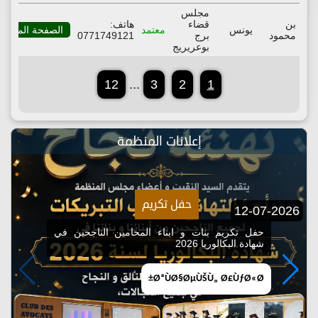
مجلس
بن
قضاء
هاتف:
يونس
معتمد
الصفحة المهنية
محمود
برج
0771749121
بوعريريج
12
...
3
2
1
إعلانات المنظمة
حفل تكريم
12-07-2026
حفل تكريم بنات و ابناء المحامين الناجحين في
شهادة البكالوريا 2026