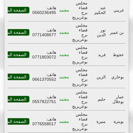
مجلس
عبد
قضاء
هاتف:
غريبي
معتمد
الصفحة المهنية
الحكيم
برج
0560236495
بوعريريج
مجلس
نور
قضاء
هاتف:
بن عمير
معتمد
الصفحة المهنية
الدين
برج
0771408677
بوعريريج
مجلس
قضاء
هاتف:
عجوط
فريد
معتمد
الصفحة المهنية
برج
0771803072
بوعريريج
مجلس
قضاء
هاتف:
بوخاري
الزين
معتمد
الصفحة المهنية
برج
0661370552
بوعريريج
مجلس
عمار
قضاء
هاتف:
حليم
معتمد
الصفحة المهنية
بوجلال
برج
0557822751
بوعريريج
مجلس
قضاء
هاتف:
بوبترة
منيرة
معتمد
الصفحة المهنية
برج
0776558017
بوعريريج