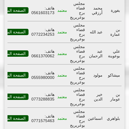
مجلس
محمد
قضاء
هاتف:
بغورة
معتمد
الصفحة المهنية
أرزقي
برج
0561603173
بوعريريج
مجلس
بن
قضاء
هاتف:
عبد الله
معتمد
الصفحة المهنية
عمارة
برج
0772234253
بوعريريج
مجلس
علي
عبد
قضاء
هاتف:
معتمد
الصفحة المهنية
بوعوينة
الرحمان
برج
0661370062
بوعريريج
مجلس
قضاء
هاتف:
ميشاكو
مولود
معتمد
الصفحة المهنية
برج
0555980000
بوعريريج
مجلس
بن
خير
قضاء
هاتف:
معتمد
الصفحة المهنية
عومار
الدين
برج
0773288835
بوعريريج
مجلس
قضاء
هاتف:
بلواهري
اسماعين
معتمد
الصفحة المهنية
برج
0771575463
بوعريريج