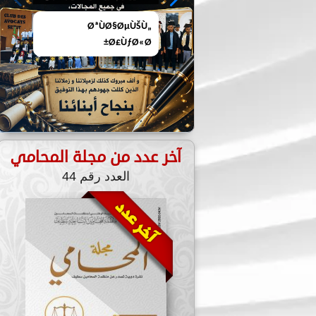
المحامي رقم 44 لشهر
آخر عدد من مجلة المحامي
العدد رقم 44